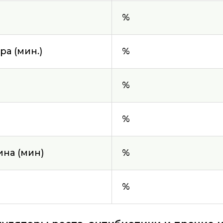
%
а (мин.)
%
%
%
ина (мин)
%
%