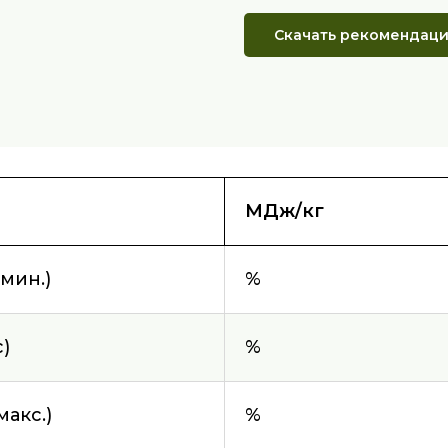
Скачать рекомендац
МДж/кг
мин.)
%
)
%
акс.)
%