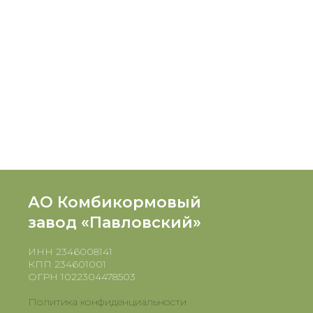
АО Комбикормовый
завод «Павловский»
ИНН 2346008141
КПП 234601001
ОГРН 1022304478503
Политика конфиденциальности