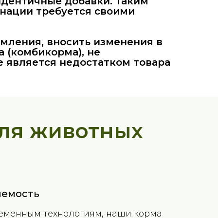
 идентичные добавки. Таким
нации требуется своими
омления, вносить изменения в
 (комбикорма), не
е является недостатком товара
ля животных
яемость
еменным технологиям, наши корма