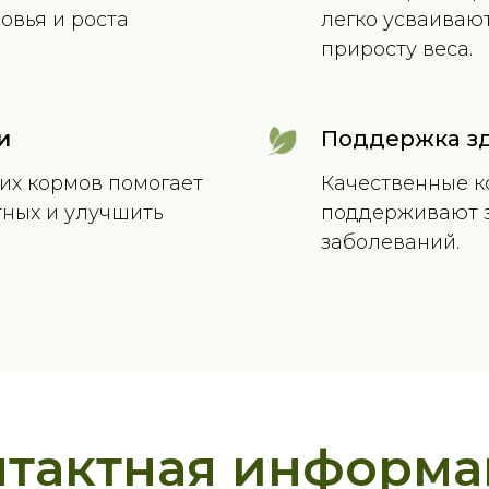
овья и роста
легко усваивают
приросту веса.
и
Поддержка з
их кормов помогает
Качественные к
тных и улучшить
поддерживают з
заболеваний.
нтактная информа