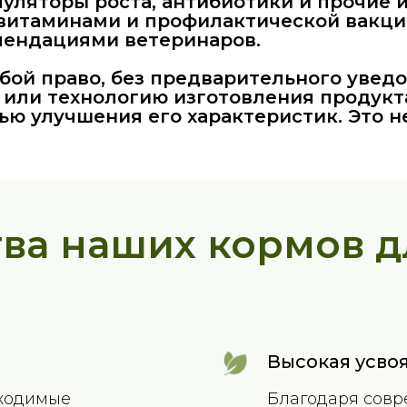
муляторы роста, антибиотики и прочие
 витаминами и профилактической вакци
омендациями ветеринаров.
бой право, без предварительного увед
 или технологию изготовления продукта
ью улучшения его характеристик. Это н
ва наших кормов д
Высокая усво
бходимые
Благодаря совр